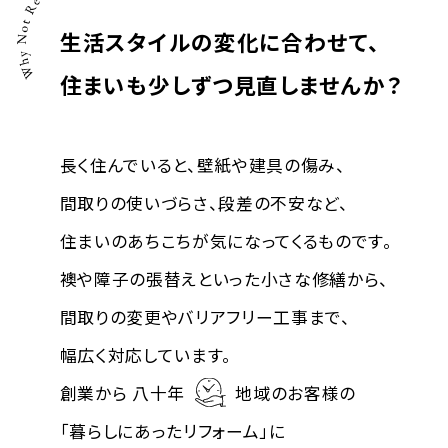
生活スタイルの変化に合わせて、
0877-46-3489
住まいも少しずつ見直しませんか？
受付時間 9時〜18時（日祝を除く）
長く住んでいると、壁紙や建具の傷み、
間取りの使いづらさ、段差の不安など、
住まいのあちこちが気になってくるものです。
襖や障子の張替えといった小さな修繕から、
間取りの変更やバリアフリー工事まで、
幅広く対応しています。
創業から 八十年
地域のお客様の
「暮らしにあったリフォーム」に