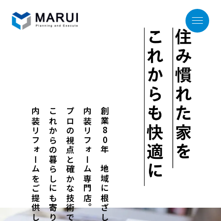
ホーム
Home
内装リフォームをご提供します。
これからの暮らしにも寄り添う
プロの視点と確かな技術で
内装リフォーム専門店。
創業
サービス
80
Our Service
年、地域に根ざした
リフォームの流れ
Process
施工事例